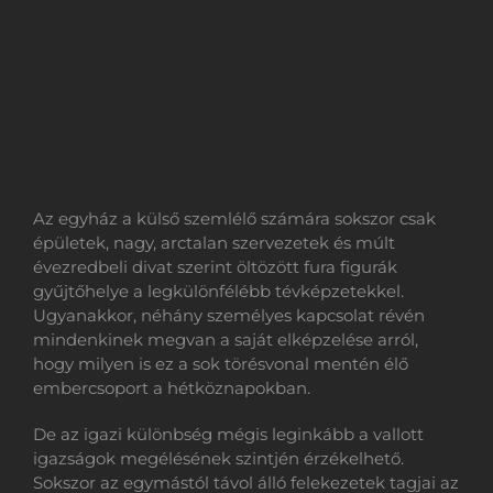
Az egyház a külső szemlélő számára sokszor csak
épületek, nagy, arctalan szervezetek és múlt
évezredbeli divat szerint öltözött fura figurák
gyűjtőhelye a legkülönfélébb tévképzetekkel.
Ugyanakkor, néhány személyes kapcsolat révén
mindenkinek megvan a saját elképzelése arról,
hogy milyen is ez a sok törésvonal mentén élő
embercsoport a hétköznapokban.
De az igazi különbség mégis leginkább a vallott
igazságok megélésének szintjén érzékelhető.
Sokszor az egymástól távol álló felekezetek tagjai az