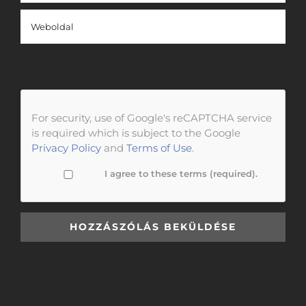
For security, use of Google's reCAPTCHA service
is required which is subject to the Google
Privacy Policy
and
Terms of Use
.
I agree to these terms (required).