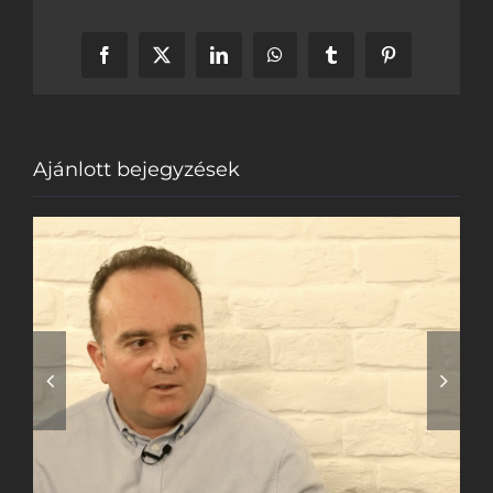
Facebook
X
LinkedIn
WhatsApp
Tumblr
Pinterest
Ajánlott bejegyzések
3% esély a túlélésre
– Van remény?