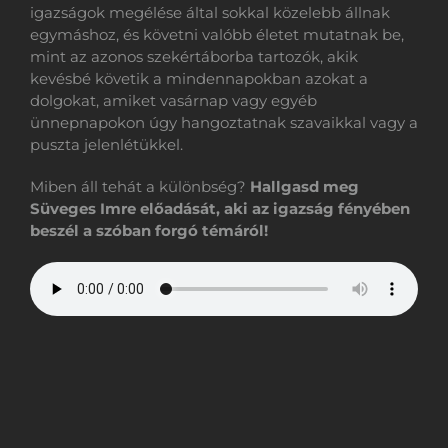
igazságok megélése által sokkal közelebb állnak
egymáshoz, és követni valóbb életet mutatnak be,
mint az azonos szekértáborba tartozók, akik
kevésbé követik a mindennapokban azokat a
dolgokat, amiket vasárnap vagy egyéb
ünnepnapokon úgy hangoztatnak szavaikkal vagy a
puszta jelenlétükkel.
Miben áll tehát a különbség?
Hallgasd meg
Süveges Imre előadását, aki az igazság fényében
beszél a szóban forgó témáról!