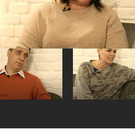
em találod a
Létezik 
megoldást?