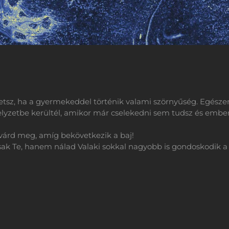
tsz, ha a gyermekeddel történik valami szörnyűség. Egészen
elyzetbe kerültél, amikor már cselekedni sem tudsz és embe
várd meg, amíg bekövetkezik a baj!
ak Te, hanem nálad Valaki sokkal nagyobb is gondoskodik a