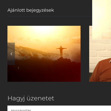
Ajánlott bejegyzések
3% esély a
N
túlélésre – Van
remény?
Hagyj üzenetet
Hozzászólás