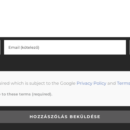
uired which is subject to the Google
Privacy Policy
and
Terms
e to these terms (required).