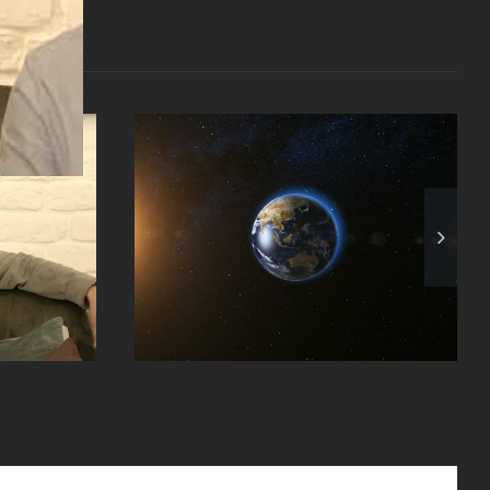
Az imádság
Isten?
pszichológiája