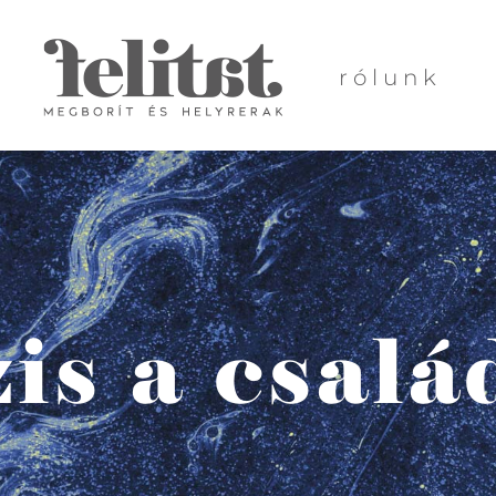
rólunk
is a csal