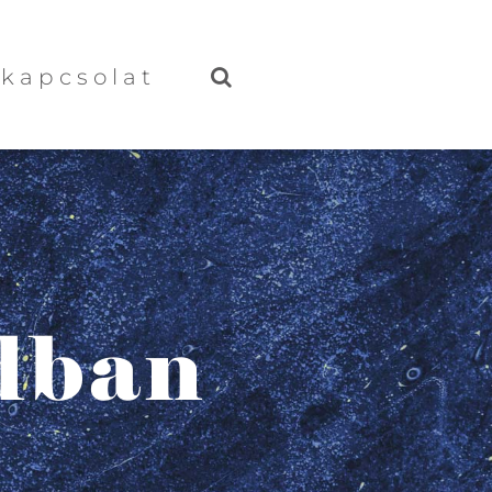
kapcsolat
ádban