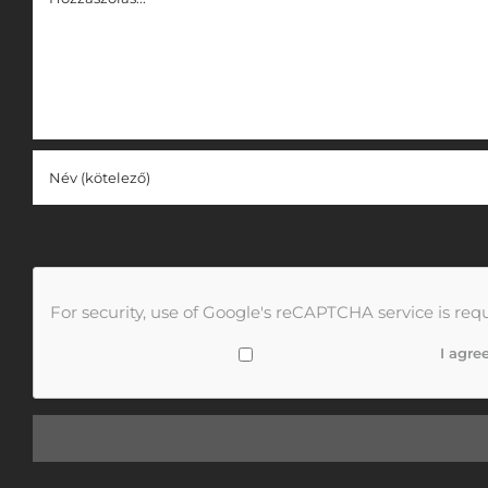
For security, use of Google's reCAPTCHA service is req
I agre