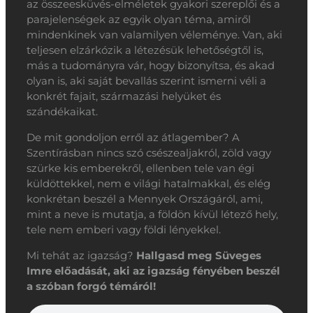
az összeesküvés-elméletek gyakori szereplői és a
parajelenségek az egyik olyan téma, amiről
mindenkinek van valamilyen véleménye. Van, aki
teljesen elzárkózik a létezésük lehetőségtől is,
más a tudományra vár, hogy bizonyítsa, és akad
olyan is, aki saját bevallás szerint ismerni véli a
konkrét fajait, származási helyüket és
szándékaikat.
De mit gondoljon erről az átlagember? A
Szentírásban nincs szó csészealjakról, zöld vagy
szürke kis emberekről, ellenben tele van égi
küldöttekkel, nem e világi hatalmakkal, és elég
konkrétan beszél a Mennyek Országáról, ami,
mint a neve is mutatja, a földön kívül létező hely,
tele nem emberi vagy földi lényekkel.
Mi tehát az igazság?
Hallgasd meg Süveges
Imre előadását, aki az igazság fényében beszél
a szóban forgó témáról!