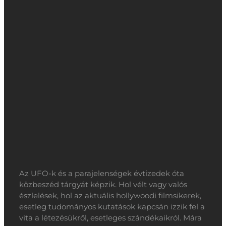
Az UFO-k és a parajelenségek évtizedek óta
közbeszéd tárgyát képzik. Hol vélt vagy valós
észlelések, hol az aktuális hollywoodi filmsikerek,
esetleg tudományos kutatások kapcsán izzik fel a
vita a létezésükről, esetleges szándékaikról. Mára