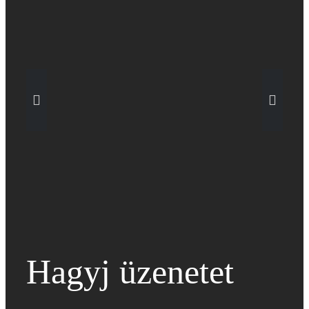
3% esély a
túlélésre – Van
remény?
Hagyj üzenetet