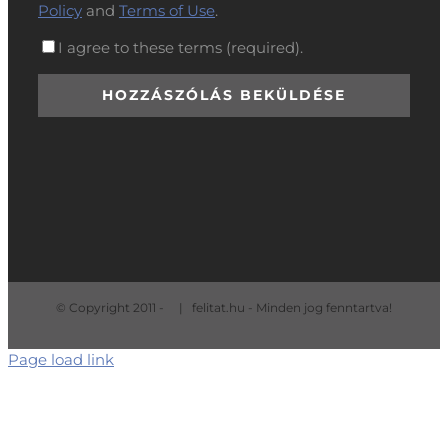
Policy
and
Terms of Use
.
I agree to these terms (required).
© Copyright 2011 -
| felitat.hu - Minden jog fenntartva!
Page load link