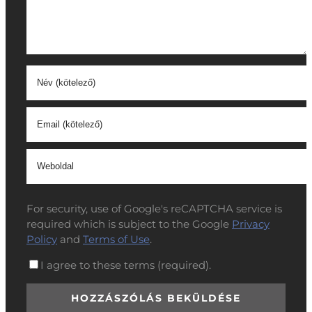
For security, use of Google's reCAPTCHA service is
required which is subject to the Google
Privacy
Policy
and
Terms of Use
.
I agree to these terms (required).