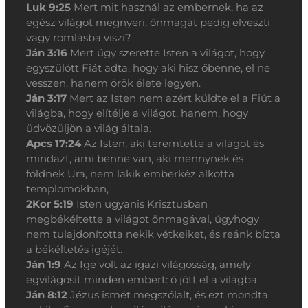
Luk 9:25
Mert mit használ az embernek, ha az
egész világot megnyeri, önmagát pedig elveszti
vagy romlásba viszi?
Ján 3:16
Mert úgy szerette Isten a világot, hogy
egyszülött Fiát adta, hogy aki hisz őbenne, el ne
vesszen, hanem örök élete legyen.
Ján 3:17
Mert az Isten nem azért küldte el a Fiút a
világba, hogy elítélje a világot, hanem, hogy
üdvözüljön a világ általa.
Apcs 17:24
Az Isten, aki teremtette a világot és
mindazt, ami benne van, aki mennynek és
földnek Ura, nem lakik emberkéz alkotta
templomokban,
2Kor 5:19
Isten ugyanis Krisztusban
megbékéltette a világot önmagával, úgyhogy
nem tulajdonította nekik vétkeiket, és reánk bízta
a békéltetés igéjét.
Ján 1:9
Az Ige volt az igazi világosság, amely
egvilágosít minden embert: ő jött el a világba.
Ján 8:12
Jézus ismét megszólalt, és ezt mondta