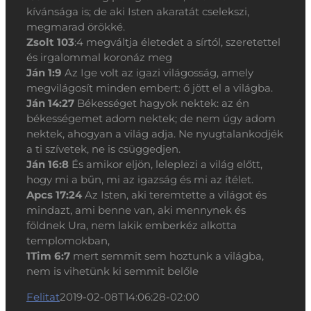
kívánsága is; de aki Isten akaratát cselekszi,
megmarad örökké.
Zsolt 103
:4 megváltja életedet a sírtól, szeretettel
és irgalommal koronáz meg
Ján 1:9
Az Ige volt az igazi világosság, amely
megvilágosít minden embert: ő jött el a világba.
Ján 14:27
Békességet hagyok nektek: az én
békességemet adom nektek; de nem úgy adom
nektek, ahogyan a világ adja. Ne nyugtalankodjék
a ti szívetek, ne is csüggedjen.
Ján 16:8
És amikor eljön, leleplezi a világ előtt,
hogy mi a bűn, mi az igazság és mi az ítélet.
Apcs 17:24
Az Isten, aki teremtette a világot és
mindazt, ami benne van, aki mennynek és
földnek Ura, nem lakik emberkéz alkotta
templomokban,
1Tim 6:7
mert semmit sem hoztunk a világba,
nem is vihetünk ki semmit belőle
Felitat
2019-02-08T14:06:28-02:00