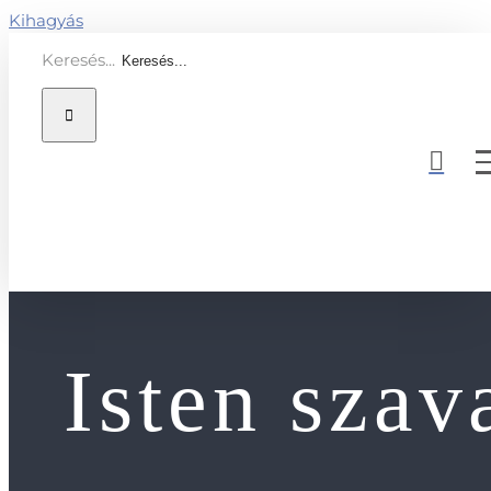
Kihagyás
Keresés...
Isten szav