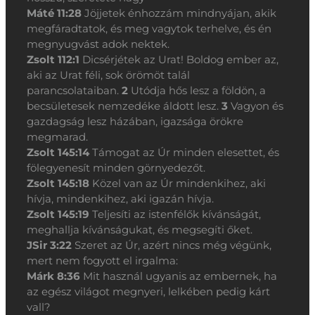
Máté 11:28
Jöjjetek énhozzám mindnyájan, akik
megfáradtatok, és meg vagytok terhelve, és én
megnyugvást adok nektek.
Zsolt 112:1
Dicsérjétek az Urat! Boldog ember az,
aki az Urat féli, sok örömöt talál
parancsolataiban.
2
Utódja hős lesz a földön, a
becsületesek nemzedéke áldott lesz.
3
Vagyon és
gazdagság lesz házában, igazsága örökre
megmarad.
Zsolt 145:14
Támogat az Úr minden elesettet, és
fölegyenesít minden görnyedezőt.
Zsolt 145:18
Közel van az Úr mindenkihez, aki
hívja, mindenkihez, aki igazán hívja.
Zsolt 145:19
Teljesíti az istenfélők kívánságát,
meghallja kívánságukat, és megsegíti őket.
JSir 3:22
Szeret az Úr, azért nincs még végünk,
mert nem fogyott el irgalma:
Márk 8:36
Mit használ ugyanis az embernek, ha
az egész világot megnyeri, lelkében pedig kárt
vall?