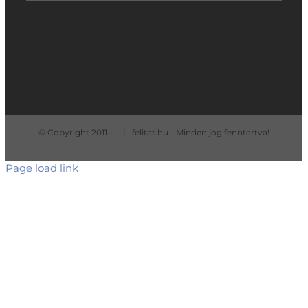
© Copyright 2011 -
| felitat.hu - Minden jog fenntartva!
Page load link