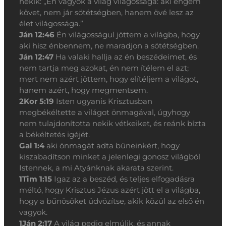
nekik: „Én vagyok a világ világossága: aki engem
követ, nem jár sötétségben, hanem övé lesz az
élet világossága.”
Ján 12:46
Én világosságul jöttem a világba, hogy
aki hisz énbennem, ne maradjon a sötétségben.
Ján 12:47
Ha valaki hallja az én beszédeimet, és
nem tartja meg azokat, én nem ítélem el azt;
mert nem azért jöttem, hogy elítéljem a világot,
hanem azért, hogy megmentsem.
2Kor 5:19
Isten ugyanis Krisztusban
megbékéltette a világot önmagával, úgyhogy
nem tulajdonította nekik vétkeiket, és reánk bízta
a békéltetés igéjét.
Gal 1:4
aki önmagát adta bűneinkért, hogy
kiszabadítson minket a jelenlegi gonosz világból
Istennek, a mi Atyánknak akarata szerint.
1Tim 1:15
Igaz az a beszéd, és teljes elfogadásra
méltó, hogy Krisztus Jézus azért jött el a világba,
hogy a bűnösöket üdvözítse, akik közül az első én
vagyok.
1Ján 2:17
A világ pedig elmúlik, és annak