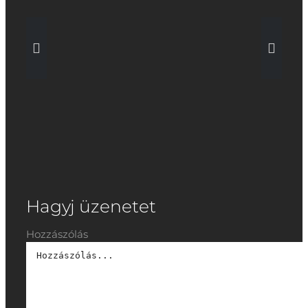
Az imádság
pszichológiája
Hagyj üzenetet
Hozzászólás