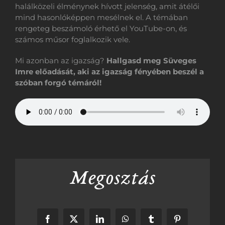
halálközeli élménynek hívott jelenség, amit átélői
mind hasonlóképpen mesélnek el. A témában
rengeteg beszámoló érhető el YouTube-on, és
számos műsor foglalkozik vele.
Mi azonban az igazság?
Hallgasd meg Süveges
Imre előadását, aki az igazság fényében beszél a
szóban forgó témáról!
Megosztás
Facebook
X
LinkedIn
WhatsApp
Tumblr
Pinterest