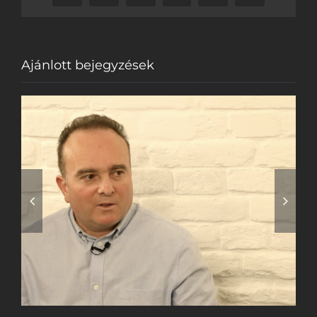
Ajánlott bejegyzések
3% esély a túlélésre
– Van remény?