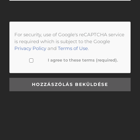
For security, use of Google's reCAPTCHA service
is required which is subject to the Google
Privacy Policy
and
Terms of Use
.
I agree to these terms (required).