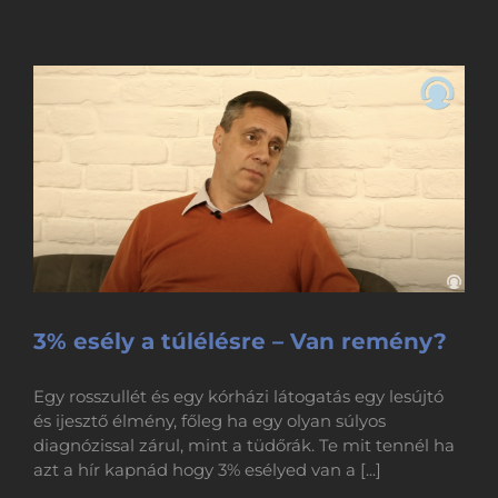
3% esély a túlélésre – Van remény?
Egy rosszullét és egy kórházi látogatás egy lesújtó
és ijesztő élmény, főleg ha egy olyan súlyos
diagnózissal zárul, mint a tüdőrák. Te mit tennél ha
azt a hír kapnád hogy 3% esélyed van a [...]