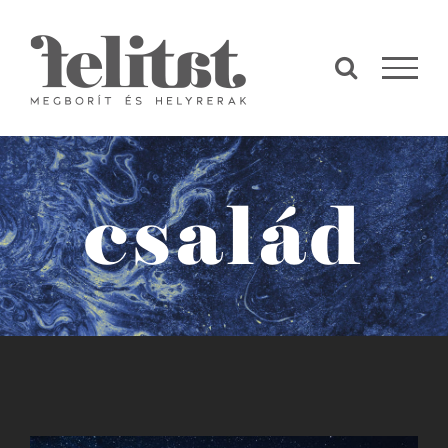
Kihagyás
család