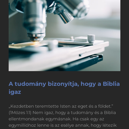
A tudomány bizonyítja, hogy a Biblia
igaz
„Kezdetben teremtette Isten az eget és a földet.”
(1Mózes 1:1) Nem igaz, hogy a tudomány és a Biblia
ellentmondanak egymásnak. Ha csak egy az
egymillióhoz lenne is az esélye annak, hogy létezik