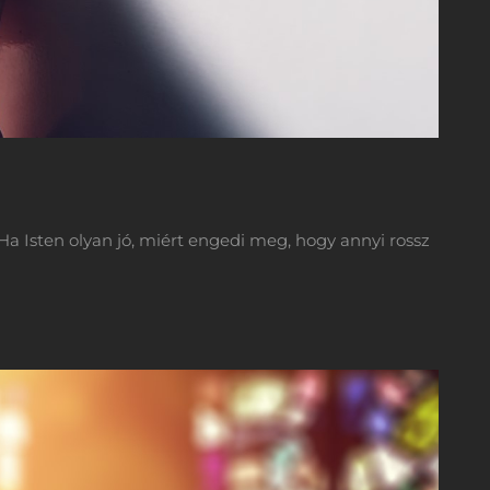
a Isten olyan jó, miért engedi meg, hogy annyi rossz