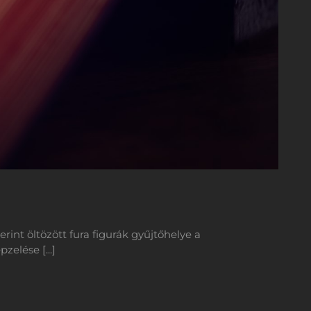
rint öltözött fura figurák gyűjtőhelye a
elése [...]