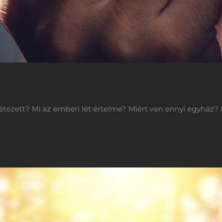
étezett? Mi az emberi lét értelme? Miért van ennyi egyház? H