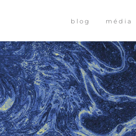
Kihagyás
blog
média