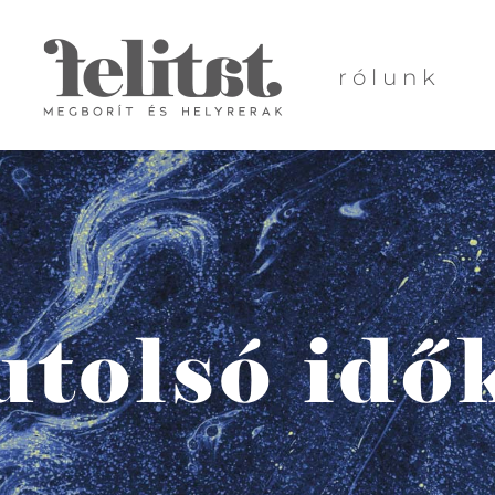
rólunk
utolsó idő