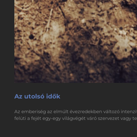
Az utolsó idők
Az emberiség az elmúlt évezredekben változó intenzitá
felüti a fejét egy-egy világvégét váró szervezet vagy teó