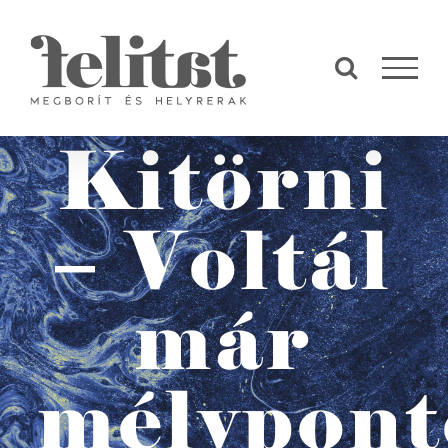
Kihagyás
Kitörni
– Voltál
már
mélypon