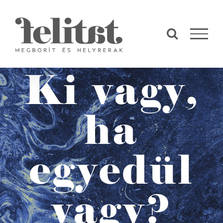
Kihagyás
Ki vagy,
ha
egyedül
vagy?